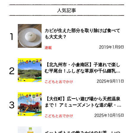
人気記事
カビが生えた部分を取り除けば食べて
も大丈夫？
2019年1月9日
連載
【北九州市・小倉南区】子連れで楽し
む平尾台！ふしぎな草原や千仏鍾乳洞
を探検しよう！
2025年9月11日
こどもとおでかけ
【大任町】広ーい遊び場から天然温泉
まで！ アミューズメントな道の駅・お
おとう桜街道
2025年10月15日
こどもとおでかけ
ペットボトルの飲みかけのお茶、いつ