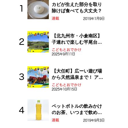
カビが生えた部分を取り
除けば食べても大丈夫？
連載
2019年1月9日
【北九州市・小倉南区】
子連れで楽しむ平尾台！
ふしぎな草原や千仏鍾乳
こどもとおでかけ
洞を探検しよう！
2025年9月11日
【大任町】広ーい遊び場
から天然温泉まで！ アミ
ューズメントな道の駅・
こどもとおでかけ
おおとう桜街道
2025年10月15日
ペットボトルの飲みかけ
のお茶、いつまで飲め
る？
連載
2019年9月3日