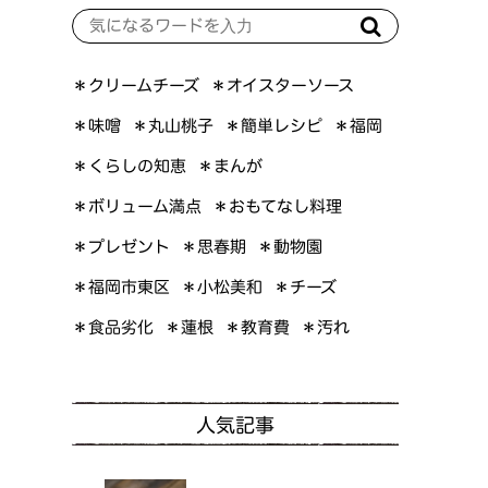
＊オイスターソース
＊クリームチーズ
＊簡単レシピ
＊丸山桃子
＊味噌
＊福岡
＊くらしの知恵
＊まんが
＊ボリューム満点
＊おもてなし料理
＊プレゼント
＊思春期
＊動物園
＊福岡市東区
＊小松美和
＊チーズ
＊食品劣化
＊教育費
＊蓮根
＊汚れ
人気記事