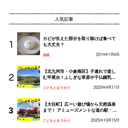
人気記事
カビが生えた部分を取り除けば食べて
も大丈夫？
2019年1月9日
連載
【北九州市・小倉南区】子連れで楽し
む平尾台！ふしぎな草原や千仏鍾乳洞
を探検しよう！
2025年9月11日
こどもとおでかけ
【大任町】広ーい遊び場から天然温泉
まで！ アミューズメントな道の駅・お
おとう桜街道
2025年10月15日
こどもとおでかけ