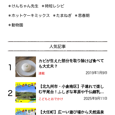
＊けんちゃん先生
＊時短レシピ
＊ホットケーキミックス
＊たまねぎ
＊思春期
＊動物園
人気記事
カビが生えた部分を取り除けば食べて
も大丈夫？
2019年1月9日
連載
【北九州市・小倉南区】子連れで楽し
む平尾台！ふしぎな草原や千仏鍾乳洞
を探検しよう！
2025年9月11日
こどもとおでかけ
【大任町】広ーい遊び場から天然温泉