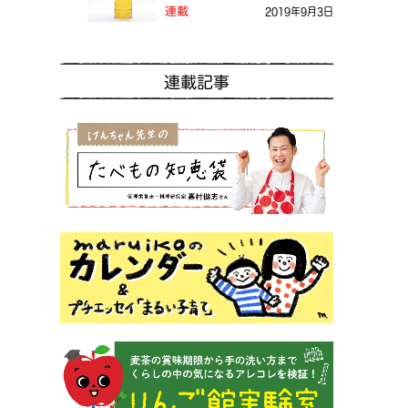
る？
連載
2019年9月3日
連載記事