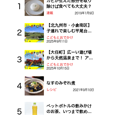
カビが生えた部分を取り
除けば食べても大丈夫？
連載
2019年1月9日
【北九州市・小倉南区】
子連れで楽しむ平尾台！
ふしぎな草原や千仏鍾乳
こどもとおでかけ
2025年9月11日
洞を探検しよう！
【大任町】広ーい遊び場
から天然温泉まで！ アミ
ューズメントな道の駅・
こどもとおでかけ
2025年10月15日
おおとう桜街道
なすのみぞれ煮
レシピ
2021年9月10日
ペットボトルの飲みかけ
のお茶、いつまで飲め