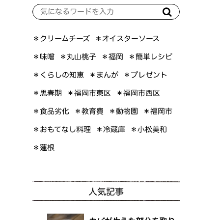
＊オイスターソース
＊クリームチーズ
＊簡単レシピ
＊丸山桃子
＊味噌
＊福岡
＊くらしの知恵
＊プレゼント
＊まんが
＊福岡市東区
＊福岡市西区
＊思春期
＊食品劣化
＊教育費
＊動物園
＊福岡市
＊おもてなし料理
＊小松美和
＊冷蔵庫
＊蓮根
人気記事