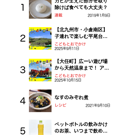
カビが生えた部分を取り
除けば食べても大丈夫？
連載
2019年1月9日
【北九州市・小倉南区】
子連れで楽しむ平尾台！
ふしぎな草原や千仏鍾乳
こどもとおでかけ
2025年9月11日
洞を探検しよう！
【大任町】広ーい遊び場
から天然温泉まで！ アミ
ューズメントな道の駅・
こどもとおでかけ
2025年10月15日
おおとう桜街道
なすのみぞれ煮
レシピ
2021年9月10日
ペットボトルの飲みかけ
のお茶、いつまで飲め