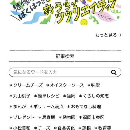
もっと見る
記事検索
＊オイスターソース
＊クリームチーズ
＊味噌
＊くらしの知恵
＊簡単レシピ
＊丸山桃子
＊福岡
＊ボリューム満点
＊おもてなし料理
＊まんが
＊プレゼント
＊福岡市東区
＊思春期
＊動物園
＊小松美和
＊食品劣化
＊教育費
＊チーズ
＊蓮根