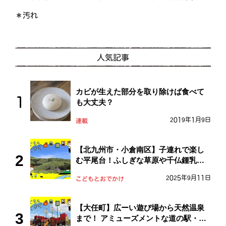
＊汚れ
人気記事
カビが生えた部分を取り除けば食べて
も大丈夫？
2019年1月9日
連載
【北九州市・小倉南区】子連れで楽し
む平尾台！ふしぎな草原や千仏鍾乳洞
を探検しよう！
2025年9月11日
こどもとおでかけ
【大任町】広ーい遊び場から天然温泉
まで！ アミューズメントな道の駅・お