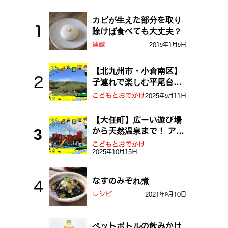
カビが生えた部分を取り
除けば食べても大丈夫？
連載
2019年1月9日
【北九州市・小倉南区】
子連れで楽しむ平尾台！
ふしぎな草原や千仏鍾乳
こどもとおでかけ
2025年9月11日
洞を探検しよう！
【大任町】広ーい遊び場
から天然温泉まで！ アミ
ューズメントな道の駅・
こどもとおでかけ
2025年10月15日
おおとう桜街道
なすのみぞれ煮
レシピ
2021年9月10日
ペットボトルの飲みかけ