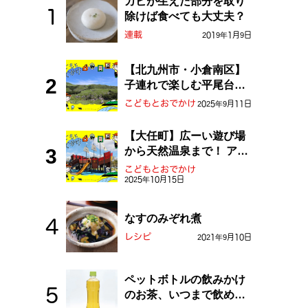
カビが生えた部分を取り
除けば食べても大丈夫？
連載
2019年1月9日
【北九州市・小倉南区】
子連れで楽しむ平尾台！
ふしぎな草原や千仏鍾乳
こどもとおでかけ
2025年9月11日
洞を探検しよう！
【大任町】広ーい遊び場
から天然温泉まで！ アミ
ューズメントな道の駅・
こどもとおでかけ
おおとう桜街道
2025年10月15日
なすのみぞれ煮
レシピ
2021年9月10日
ペットボトルの飲みかけ
のお茶、いつまで飲め