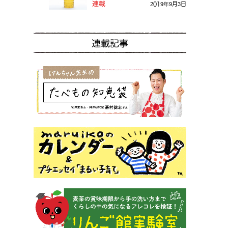
る？
連載
2019年9月3日
連載記事