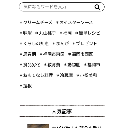
＊オイスターソース
＊クリームチーズ
＊簡単レシピ
＊丸山桃子
＊味噌
＊福岡
＊くらしの知恵
＊プレゼント
＊まんが
＊福岡市東区
＊福岡市西区
＊思春期
＊食品劣化
＊教育費
＊動物園
＊福岡市
＊おもてなし料理
＊小松美和
＊冷蔵庫
＊蓮根
人気記事