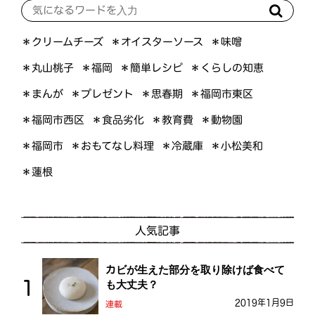
＊オイスターソース
＊クリームチーズ
＊味噌
＊くらしの知恵
＊簡単レシピ
＊丸山桃子
＊福岡
＊プレゼント
＊福岡市東区
＊まんが
＊思春期
＊福岡市西区
＊食品劣化
＊教育費
＊動物園
＊おもてなし料理
＊小松美和
＊福岡市
＊冷蔵庫
＊蓮根
人気記事
カビが生えた部分を取り除けば食べて
も大丈夫？
2019年1月9日
連載