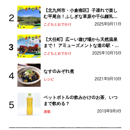
【北九州市・小倉南区】子連れで楽し
む平尾台！ふしぎな草原や千仏鍾乳洞
を探検しよう！
2025年9月11日
こどもとおでかけ
【大任町】広ーい遊び場から天然温泉
まで！ アミューズメントな道の駅・お
おとう桜街道
2025年10月15日
こどもとおでかけ
なすのみぞれ煮
2021年9月10日
レシピ
ペットボトルの飲みかけのお茶、いつ
まで飲める？
2019年9月3日
連載