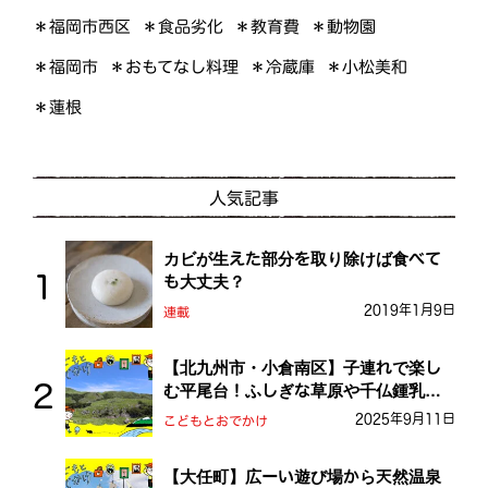
＊福岡市西区
＊食品劣化
＊教育費
＊動物園
＊おもてなし料理
＊小松美和
＊福岡市
＊冷蔵庫
＊蓮根
人気記事
カビが生えた部分を取り除けば食べて
も大丈夫？
2019年1月9日
連載
【北九州市・小倉南区】子連れで楽し
む平尾台！ふしぎな草原や千仏鍾乳洞
を探検しよう！
2025年9月11日
こどもとおでかけ
【大任町】広ーい遊び場から天然温泉