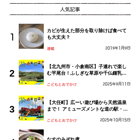
人気記事
カビが生えた部分を取り除けば食べて
も大丈夫？
2019年1月9日
連載
【北九州市・小倉南区】子連れで楽し
む平尾台！ふしぎな草原や千仏鍾乳洞
を探検しよう！
2025年9月11日
こどもとおでかけ
【大任町】広ーい遊び場から天然温泉
まで！ アミューズメントな道の駅・お
おとう桜街道
2025年10月15日
こどもとおでかけ
なすのみぞれ煮