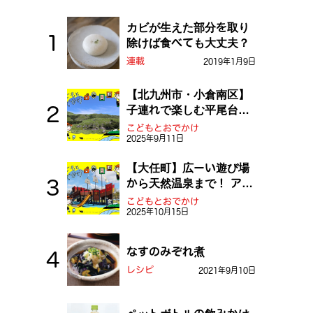
カビが生えた部分を取り
除けば食べても大丈夫？
連載
2019年1月9日
【北九州市・小倉南区】
子連れで楽しむ平尾台！
ふしぎな草原や千仏鍾乳
こどもとおでかけ
2025年9月11日
洞を探検しよう！
【大任町】広ーい遊び場
から天然温泉まで！ アミ
ューズメントな道の駅・
こどもとおでかけ
2025年10月15日
おおとう桜街道
なすのみぞれ煮
レシピ
2021年9月10日