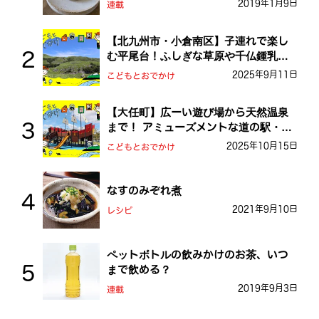
2019年1月9日
連載
【北九州市・小倉南区】子連れで楽し
む平尾台！ふしぎな草原や千仏鍾乳洞
を探検しよう！
2025年9月11日
こどもとおでかけ
【大任町】広ーい遊び場から天然温泉
まで！ アミューズメントな道の駅・お
おとう桜街道
2025年10月15日
こどもとおでかけ
なすのみぞれ煮
2021年9月10日
レシピ
ペットボトルの飲みかけのお茶、いつ
まで飲める？
2019年9月3日
連載