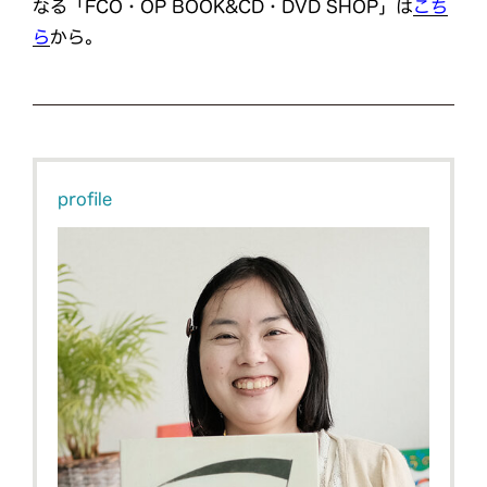
なる「FCO・OP BOOK&CD・DVD SHOP」は
こち
ら
から。
profile