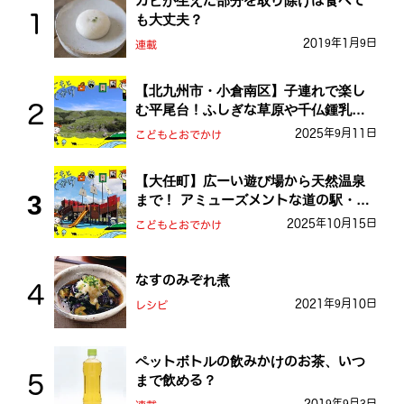
カビが生えた部分を取り除けば食べて
も大丈夫？
2019年1月9日
連載
【北九州市・小倉南区】子連れで楽し
む平尾台！ふしぎな草原や千仏鍾乳洞
を探検しよう！
2025年9月11日
こどもとおでかけ
【大任町】広ーい遊び場から天然温泉
まで！ アミューズメントな道の駅・お
おとう桜街道
2025年10月15日
こどもとおでかけ
なすのみぞれ煮
2021年9月10日
レシピ
ペットボトルの飲みかけのお茶、いつ
まで飲める？
2019年9月3日